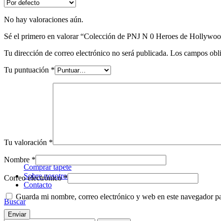
No hay valoraciones aún.
Sé el primero en valorar “Colección de PNJ N 0 Heroes de Hollywood
Tu dirección de correo electrónico no será publicada.
Los campos obli
Tu puntuación
*
HeroQuest
HeroQuest es un juego de mesa icónico que invita a los jugado
Tu valoración
*
nuestros tapetes personalizados para HeroQuest.
Nombre
*
Comprar tapete
Sobre nosotros
Correo electrónico
*
Contacto
Guarda mi nombre, correo electrónico y web en este navegador p
Buscar