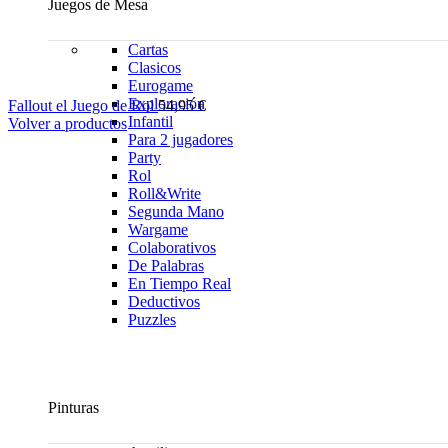
Juegos de Mesa
Cartas
Clasicos
Eurogame
Exploración
Fallout el Juego de Rol
54,95
€
Infantil
Volver a productos
Para 2 jugadores
Party
Rol
Roll&Write
Segunda Mano
Wargame
Colaborativos
De Palabras
En Tiempo Real
Deductivos
Puzzles
Pinturas