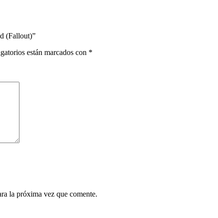
 (Fallout)”
gatorios están marcados con
*
res a sumergirse en un mundo de fantasía y aventura sin igual. En "D
ara la próxima vez que comente.