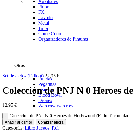
Auxiliares
Fluor
FX
Lavado
Metal
Tinta
Game Color
Organizadores de Pinturas
Otros
Set de dados (Fallout)
22,95
€
Fundas
Pegatinas
Colección de PNJ N 0 Heroes de
Insertos
Blood Bowl
Drones
12,95
€
Warcrow
warcrow
Colección de PNJ N 0 Heroes de Hollywood (Fallout) cantidad
Añadir al carrito
Comprar ahora
Categorías:
Libro Juegos
,
Rol