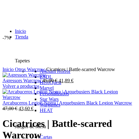
Inicio
Tienda
-7%
Tapetes
Inicio
Otros
Warcrow
Cicatrices | Battle-scarred Warcrow
Arkham Horror
ESDL
El
El
Agressors Warcrow
45,00
€
41,89
€
HeroQuest
precio
precio
Volver a productos
Marvel
original
actual
Personalizados
era:
es:
Star Wars
45,00 €.
41,89 €.
Arcabuceros Legion Negra | Arquebusiers Black Legion Warcrow
Wargames
El
El
47,00
€
43,60
€
HEAT
precio
precio
original
actual
Cicatrices | Battle-scarred
era:
es:
Juegos de Mesa
47,00 €.
43,60 €.
Warcrow
Cartas