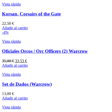
era:
es:
Vista rápida
58,00 €.
53,91 €.
Korsan, Corsairs of the Gate
22,50
€
Añadir al carrito
-4%
Vista rápida
Oficiales Orcos | Orc Officers (2) Warcrow
El
El
35,00
€
33,53
€
precio
precio
Añadir al carrito
original
actual
era:
es:
Vista rápida
35,00 €.
33,53 €.
Set de Dados (Warcrow)
13,00
€
Añadir al carrito
Vista rápida