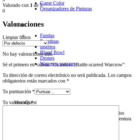
Game Color
Valorado con
1
de 5
Organizadores de Pinturas
0
Valoraciones
Otros
Fundas
Limpiar filtros
Pegatinas
Insertos
Blood Bowl
No hay valoraciones aún.
Drones
Warcrow
warcrow
Sé el primero en valorar “Cicatrices | Battle-scarred Warcrow”
Tu dirección de correo electrónico no será publicada.
Los campos
obligatorios están marcados con
*
Tu puntuación
*
Tu valoración
*
HeroQuest
HeroQuest es un juego de mesa icónico que invita a los
jugadores a sumergirse en un mundo de fantasía y aventura
sin igual. En "Domingo de Juegos", ofrecemos una
experiencia aún más inmersiva con nuestros tapetes
personalizados para HeroQuest.