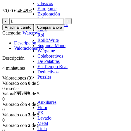
Clasicos
Eurogame
El
El
50,00
€
46,48
€
Exploración
precio
precio
Infantil
Cicatrices
original
actual
Para 2 jugadores
|
era:
es:
Añadir al carrito
Comprar ahora
Party
Battle-
50,00 €.
46,48 €.
Categoría:
Warcrow
Rol
scarred
Roll&Write
Warcrow
Descripción
Segunda Mano
cantidad
Valoraciones (0)
Wargame
Colaborativos
Descripción
De Palabras
En Tiempo Real
4 miniaturas
Deductivos
Puzzles
Valoraciones (0)
Valorado con
0
de 5
0 reseñas
Pinturas
Valorado con
5
de 5
0
Auxiliares
Valorado con
4
de 5
Fluor
0
FX
Valorado con
3
de 5
Lavado
0
Metal
Valorado con
2
de 5
Tinta
0