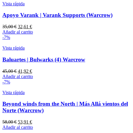
30,00 €.
27,99 €.
Vista rápida
Apoyo Varank | Varank Supports (Warcrow)
El
El
35,00
€
32,61
€
precio
precio
Añadir al carrito
original
actual
-7%
era:
es:
35,00 €.
32,61 €.
Vista rápida
Baluartes | Bulwarks (4) Warcrow
El
El
45,00
€
41,92
€
precio
precio
Añadir al carrito
original
actual
-7%
era:
es:
45,00 €.
41,92 €.
Vista rápida
Beyond winds from the North | Más Allá vientos del
Norte (Warcrow)
El
El
58,00
€
53,91
€
precio
precio
Añadir al carrito
original
actual