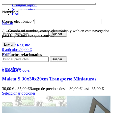
Comprar tapete
Sobre nosotros
Nombre
*
Contacto
Correo electrónico
*
Buscar
Guarda mi nombre, correo electrónico y web en este navegador
Buscar...
para la próxima vez que comente.
Acceso / Registro
0
artículos
/
0,00
€
Menú
Productos relacionados
Buscar...
Vista rápida
0
artículos
0,00
€
Maleta S 30x30x20cm Transporte Miniaturas
30,00
€
-
35,00
€
Rango de precios: desde 30,00 € hasta 35,00 €
Seleccionar opciones