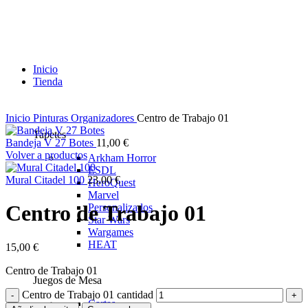
Inicio
Tienda
Inicio
Pinturas
Organizadores
Centro de Trabajo 01
Tapetes
Bandeja V 27 Botes
11,00
€
Volver a productos
Arkham Horror
ESDL
Mural Citadel 100
23,00
€
HeroQuest
Marvel
Centro de Trabajo 01
Personalizados
Star Wars
Wargames
HEAT
15,00
€
Centro de Trabajo 01
Juegos de Mesa
Centro de Trabajo 01 cantidad
Cartas