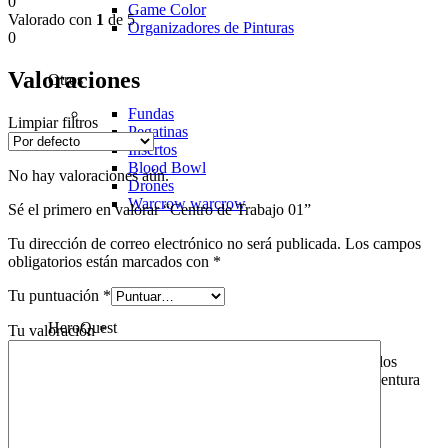
0
Game Color
Valorado con
1
de 5
Organizadores de Pinturas
0
Valoraciones
Otros
Fundas
Limpiar filtros
Pegatinas
Insertos
Blood Bowl
No hay valoraciones aún.
Drones
Warcrow
warcrow
Sé el primero en valorar “Centro de Trabajo 01”
Tu dirección de correo electrónico no será publicada.
Los campos
obligatorios están marcados con
*
Tu puntuación
*
HeroQuest
Tu valoración
*
HeroQuest es un juego de mesa icónico que invita a los
jugadores a sumergirse en un mundo de fantasía y aventura
sin igual. En "Domingo de Juegos", ofrecemos una
experiencia aún más inmersiva con nuestros tapetes
personalizados para HeroQuest.