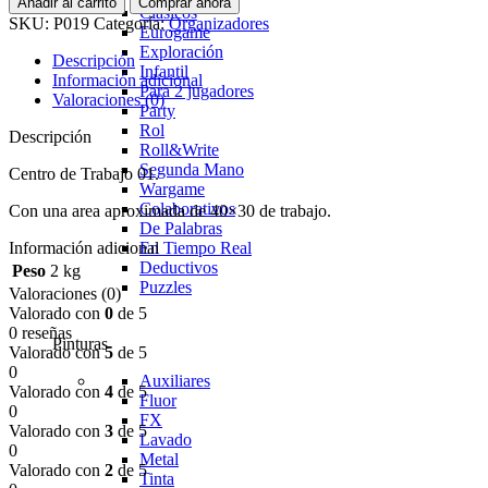
Añadir al carrito
Comprar ahora
Clasicos
SKU:
P019
Categoría:
Organizadores
Eurogame
Exploración
Descripción
Infantil
Información adicional
Para 2 jugadores
Valoraciones (0)
Party
Rol
Descripción
Roll&Write
Segunda Mano
Centro de Trabajo 01.
Wargame
Colaborativos
Con una area aproximada de 40×30 de trabajo.
De Palabras
Información adicional
En Tiempo Real
Deductivos
Peso
2 kg
Puzzles
Valoraciones (0)
Valorado con
0
de 5
0 reseñas
Pinturas
Valorado con
5
de 5
0
Auxiliares
Valorado con
4
de 5
Fluor
0
FX
Valorado con
3
de 5
Lavado
0
Metal
Valorado con
2
de 5
Tinta