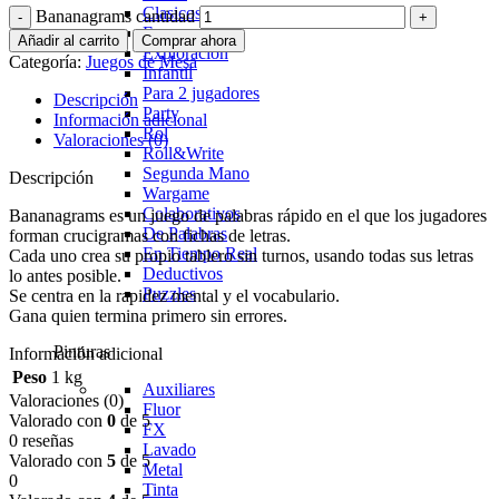
Clasicos
Bananagrams cantidad
Eurogame
Añadir al carrito
Comprar ahora
Exploración
Categoría:
Juegos de Mesa
Infantil
Para 2 jugadores
Descripción
Party
Información adicional
Rol
Valoraciones (0)
Roll&Write
Segunda Mano
Descripción
Wargame
Colaborativos
Bananagrams es un juego de palabras rápido en el que los jugadores
De Palabras
forman crucigramas con fichas de letras.
En Tiempo Real
Cada uno crea su propio tablero sin turnos, usando todas sus letras
Deductivos
lo antes posible.
Puzzles
Se centra en la rapidez mental y el vocabulario.
Gana quien termina primero sin errores.
Pinturas
Información adicional
Peso
1 kg
Auxiliares
Valoraciones (0)
Fluor
Valorado con
0
de 5
FX
0 reseñas
Lavado
Valorado con
5
de 5
Metal
0
Tinta