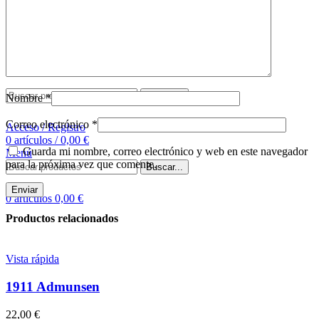
Comprar tapete
Sobre nosotros
Contacto
Buscar
Buscar...
Nombre
*
Correo electrónico
*
Acceso / Registro
0
artículos
/
0,00
€
Guarda mi nombre, correo electrónico y web en este navegador
Menú
para la próxima vez que comente.
Buscar...
0
artículos
0,00
€
Productos relacionados
Vista rápida
1911 Admunsen
22,00
€