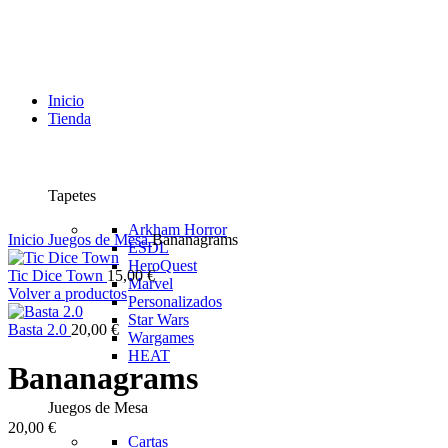
Inicio
Tienda
Tapetes
Arkham Horror
Inicio
Juegos de Mesa
Bananagrams
ESDL
HeroQuest
Tic Dice Town
15,00
€
Marvel
Volver a productos
Personalizados
Star Wars
Basta 2.0
20,00
€
Wargames
HEAT
Bananagrams
Juegos de Mesa
20,00
€
Cartas