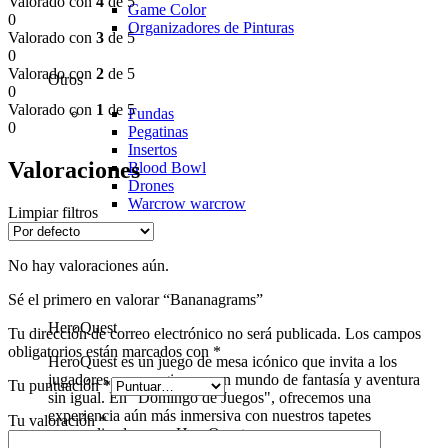
Valorado con
4
de 5
Game Color
0
Organizadores de Pinturas
Valorado con
3
de 5
0
Valorado con
2
de 5
Otros
0
Valorado con
1
de 5
Fundas
0
Pegatinas
Insertos
Valoraciones
Blood Bowl
Drones
Warcrow
warcrow
Limpiar filtros
No hay valoraciones aún.
Sé el primero en valorar “Bananagrams”
HeroQuest
Tu dirección de correo electrónico no será publicada.
Los campos
obligatorios están marcados con
*
HeroQuest es un juego de mesa icónico que invita a los
jugadores a sumergirse en un mundo de fantasía y aventura
Tu puntuación
*
sin igual. En "Domingo de Juegos", ofrecemos una
experiencia aún más inmersiva con nuestros tapetes
Tu valoración
*
personalizados para HeroQuest.