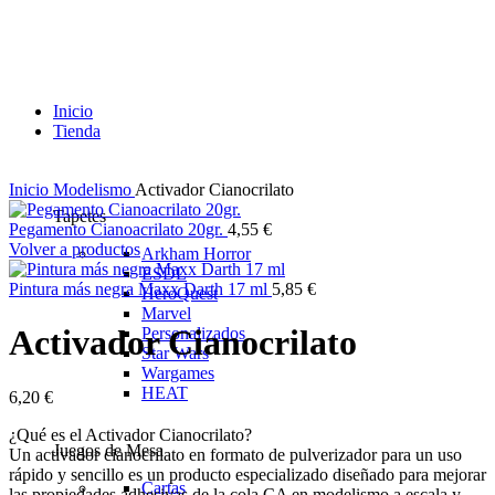
Inicio
Tienda
Inicio
Modelismo
Activador Cianocrilato
Tapetes
Pegamento Cianoacrilato 20gr.
4,55
€
Volver a productos
Arkham Horror
ESDL
Pintura más negra Maxx Darth 17 ml
5,85
€
HeroQuest
Marvel
Activador Cianocrilato
Personalizados
Star Wars
Wargames
HEAT
6,20
€
¿Qué es el Activador Cianocrilato?
Juegos de Mesa
Un activador cianocrilato en formato de pulverizador para un uso
rápido y sencillo es un producto especializado diseñado para mejorar
Cartas
las propiedades adhesivas de la cola CA en modelismo a escala y