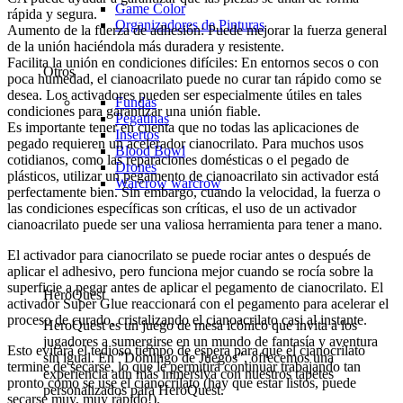
Game Color
rápida y segura.
Organizadores de Pinturas
Aumento de la fuerza de adhesión: Puede mejorar la fuerza general
de la unión haciéndola más duradera y resistente.
Facilita la unión en condiciones difíciles: En entornos secos o con
Otros
poca humedad, el cianoacrilato puede no curar tan rápido como se
desea. Los activadores pueden ser especialmente útiles en tales
Fundas
condiciones para garantizar una unión fiable.
Pegatinas
Es importante tener en cuenta que no todas las aplicaciones de
Insertos
pegado requieren un acelerador cianocrilato. Para muchos usos
Blood Bowl
cotidianos, como las reparaciones domésticas o el pegado de
Drones
plásticos, utilizar un pegamento de cianoacrilato sin activador está
Warcrow
warcrow
perfectamente bien. Sin embargo, cuando la velocidad, la fuerza o
las condiciones específicas son críticas, el uso de un activador
cianoacrilato puede ser una valiosa herramienta para tener a mano.
El activador para cianocrilato se puede rociar antes o después de
aplicar el adhesivo, pero funciona mejor cuando se rocía sobre la
superficie a pegar antes de aplicar el pegamento de cianocrilato. El
HeroQuest
activador Super Glue reaccionará con el pegamento para acelerar el
proceso de curado, cristalizando el cianoacrilato casi al instante.
HeroQuest es un juego de mesa icónico que invita a los
jugadores a sumergirse en un mundo de fantasía y aventura
Esto evitará el tedioso tiempo de espera para que el cianocrilato
sin igual. En "Domingo de Juegos", ofrecemos una
termine de secarse, lo que le permitirá continuar trabajando tan
experiencia aún más inmersiva con nuestros tapetes
pronto como se use el cianocrilato (hay que estar listos, puede
personalizados para HeroQuest.
secarse muy, muy rápido!).