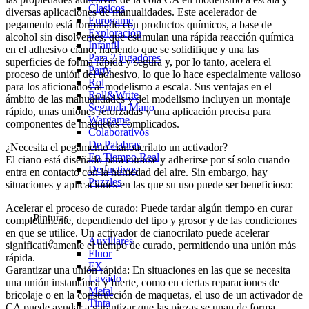
Clasicos
diversas aplicaciones de manualidades. Este acelerador de
Eurogame
pegamento está formulado con productos químicos, a base de
Exploración
alcohol sin disolventes, que estimulan una rápida reacción química
Infantil
en el adhesivo ciano, haciendo que se solidifique y una las
Para 2 jugadores
superficies de forma rápida y segura y, por lo tanto, acelera el
Party
proceso de unión del adhesivo, lo que lo hace especialmente valioso
Rol
para los aficionados al modelismo a escala. Sus ventajas en el
Roll&Write
ámbito de las manualidades y del modelismo incluyen un montaje
Segunda Mano
rápido, unas uniones reforzadas y una aplicación precisa para
Wargame
componentes de maquetas complicados.
Colaborativos
De Palabras
¿Necesita el pegamento cianoacrilato un activador?
En Tiempo Real
El ciano está diseñado para curarse y adherirse por sí solo cuando
Deductivos
entra en contacto con la humedad del aire. Sin embargo, hay
Puzzles
situaciones y aplicaciones en las que su uso puede ser beneficioso:
Acelerar el proceso de curado: Puede tardar algún tiempo en curar
Pinturas
completamente, dependiendo del tipo y grosor y de las condiciones
en que se utilice. Un activador de cianocrilato puede acelerar
Auxiliares
significativamente el tiempo de curado, permitiendo una unión más
Fluor
rápida.
FX
Garantizar una unión rápida: En situaciones en las que se necesita
Lavado
una unión instantánea y fuerte, como en ciertas reparaciones de
Metal
bricolaje o en la construcción de maquetas, el uso de un activador de
Tinta
CA puede ayudar a garantizar que las piezas se unan de forma