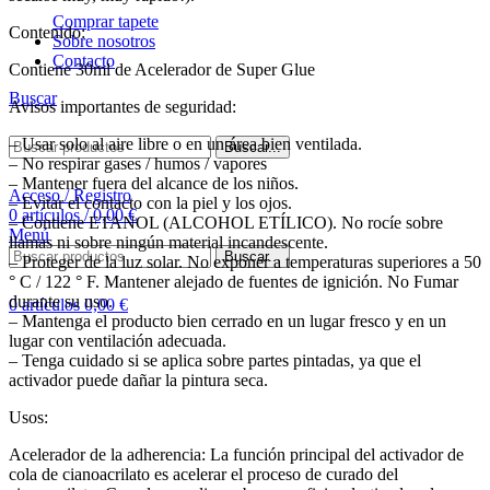
Comprar tapete
Contenido:
Sobre nosotros
Contacto
Contiene 30ml de Acelerador de Super Glue
Buscar
Avisos importantes de seguridad:
– Usar solo al aire libre o en un área bien ventilada.
Buscar...
– No respirar gases / humos / vapores
– Mantener fuera del alcance de los niños.
Acceso / Registro
– Evitar el contacto con la piel y los ojos.
0
artículos
/
0,00
€
– Contiene ETANOL (ALCOHOL ETÍLICO). No rocíe sobre
Menú
llamas ni sobre ningún material incandescente.
Buscar...
– Proteger de la luz solar. No exponer a temperaturas superiores a 50
° C / 122 ° F. Mantener alejado de fuentes de ignición. No Fumar
durante su uso.
0
artículos
0,00
€
– Mantenga el producto bien cerrado en un lugar fresco y en un
lugar con ventilación adecuada.
– Tenga cuidado si se aplica sobre partes pintadas, ya que el
activador puede dañar la pintura seca.
Usos:
Acelerador de la adherencia: La función principal del activador de
cola de cianoacrilato es acelerar el proceso de curado del