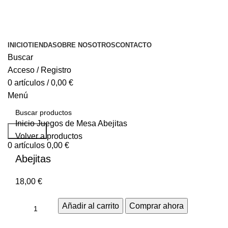
INICIO
TIENDA
SOBRE NOSOTROS
CONTACTO
Buscar
Acceso / Registro
0
artículos
/
0,00
€
Menú
Inicio
Juegos de Mesa
Abejitas
Buscar...
Volver a productos
0
artículos
0,00
€
Abejitas
18,00
€
Añadir al carrito
Comprar ahora