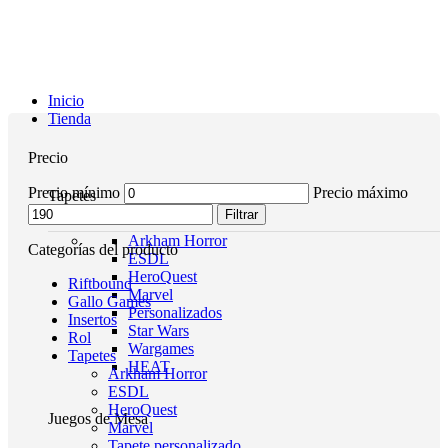
Inicio
Tienda
Precio
Precio mínimo
Precio máximo
Tapetes
Filtrar
Arkham Horror
Categorías del producto
ESDL
HeroQuest
Riftbound
Marvel
Gallo Games
Personalizados
Insertos
Star Wars
Rol
Wargames
Tapetes
HEAT
Arkham Horror
ESDL
HeroQuest
Juegos de Mesa
Marvel
Tapete personalizado