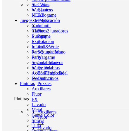
Star Wars
Cartas
Wargames
Clasicos
HEAT
Eurogame
Juegos de Mesa
Exploración
Cartas
Infantil
Clásicos
Para 2 jugadores
Eurogame
Party
Exploración
Rol
Infantil
Roll&Write
Para 2 jugadores
Segunda Mano
Party
Wargame
Segunda Mano
Colaborativos
Wargame
De Palabras
Acción/Habilidad
En Tiempo Real
Deductivos
Deductivos
Pinturas
Puzzles
Auxiliares
Fluor
Pinturas
FX
Lavado
Metal
Auxiliares
Game Color
Fluor
Sprays
FX
Tinta
Lavado
Organizadores