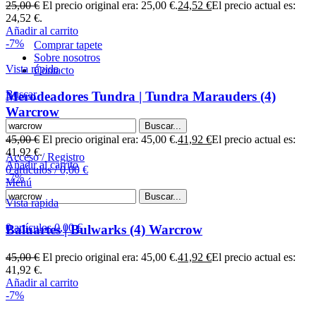
25,00
€
El precio original era: 25,00 €.
24,52
€
El precio actual es:
experiencia aún más inmersiva con nuestros tapetes
24,52 €.
personalizados para HeroQuest.
Añadir al carrito
-7%
Comprar tapete
Sobre nosotros
Vista rápida
Contacto
Buscar
Merodeadores Tundra | Tundra Marauders (4)
Warcrow
Buscar...
45,00
€
El precio original era: 45,00 €.
41,92
€
El precio actual es:
41,92 €.
Acceso / Registro
Añadir al carrito
0
artículos
/
0,00
€
-7%
Menú
Buscar...
Vista rápida
0
artículos
0,00
€
Baluartes | Bulwarks (4) Warcrow
45,00
€
El precio original era: 45,00 €.
41,92
€
El precio actual es:
41,92 €.
Añadir al carrito
-7%