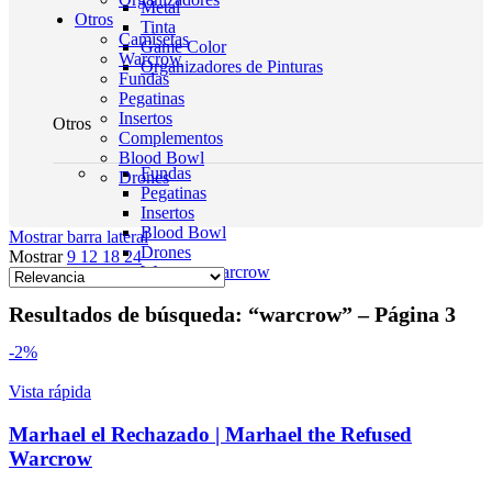
Metal
Otros
Tinta
Camisetas
Game Color
Warcrow
Organizadores de Pinturas
Fundas
Pegatinas
Insertos
Otros
Complementos
Blood Bowl
Fundas
Drones
Pegatinas
Insertos
Blood Bowl
Mostrar barra lateral
Drones
Mostrar
9
12
18
24
Warcrow
warcrow
Resultados de búsqueda: “warcrow” – Página 3
-2%
Vista rápida
HeroQuest
Marhael el Rechazado | Marhael the Refused
HeroQuest es un juego de mesa icónico que invita a los
Warcrow
jugadores a sumergirse en un mundo de fantasía y aventura
sin igual. En "Domingo de Juegos", ofrecemos una