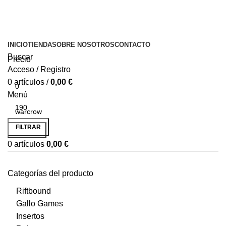
INICIO
TIENDA
SOBRE NOSOTROS
CONTACTO
Buscar
Precio
Acceso / Registro
0
artículos
/
0,00
€
Menú
FILTRAR
Buscar...
0
artículos
0,00
€
Categorías del producto
Riftbound
Gallo Games
Insertos