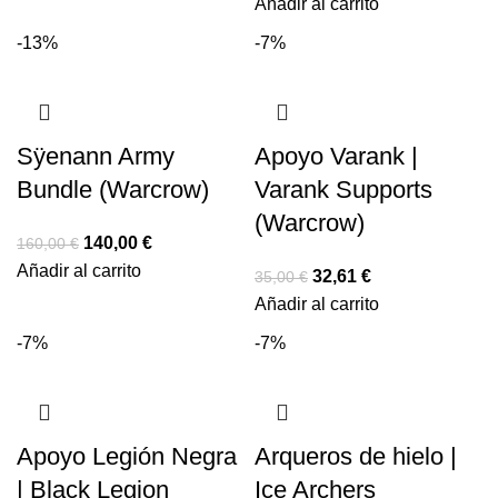
Añadir al carrito
-13%
-7%
Sÿenann Army
Apoyo Varank |
Bundle (Warcrow)
Varank Supports
(Warcrow)
140,00
€
160,00
€
Añadir al carrito
32,61
€
35,00
€
Añadir al carrito
-7%
-7%
Apoyo Legión Negra
Arqueros de hielo |
| Black Legion
Ice Archers